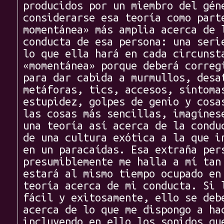
producidos por un miembro del gén
considerarse esa teoría como part
momentánea» más amplia acerca de 
conducta de esa persona: una seri
lo que ella hará en cada circunst
«momentánea» porque deberá correg
para dar cabida a murmullos, desa
metáforas, tics, accesos, síntoma
estupidez, golpes de genio y cosa
las cosas más sencillas, imagínes
una teoría así acerca de la condu
de una cultura exótica a la que i
en un paracaídas. Esa extraña per
presumiblemente me halla a mí tan
estará al mismo tiempo ocupado en
teoría acerca de mi conducta. Si 
fácil y exitosamente, ello se deb
acerca de lo que me dispongo a ha
incluyendo en ello los sonidos qu