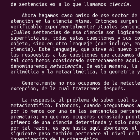
de sentencias es a lo que llamamos
ciencia
.
Ahora hagamos caso omiso de ese sector de la
atención en la ciencia misma. Entonces surgen 
verificable experimentalmente? ¿Cuáles sentenc
¿Cuáles sentencias de esa ciencia son lógicame
superficiales, todas estas cuestiones y sus co
objeto, sino en otro lenguaje (que incluye, e
ciencia). Este lenguaje, que sirve al nuevo p
las respuestas a las cuestiones que acabamos 
tal como hemos considerado estrechamente aquí.
denominaremos
metaciencia
. De esta manera, la 
aritmética y la metaaritmética, la geometría y
Generalmente no nos ocupamos de la metacienc
excepción, de la cual trataremos después.
La respuesta al problema de saber cuál es e
metacientífico. Entonces, cuando preguntamos a
por lo menos con una de las sentencias pertene
prematura; ya que nos ocupamos demasiado pront
primero de una ciencia determinada y sólo desp
por tal razón, es que hasta aquí abordamos el 
siguiente paso también pertenece al nivel de l
investigación de la cibernética.