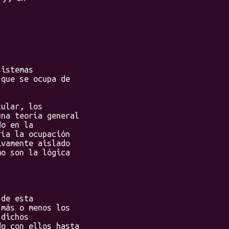
istemas
 que se ocupa de
ular, los
una teoría general
do en la
ría la ocupación
ivamente aislado
mo son la lógica
de esta
 más o menos los
 dichos
do con ellos hasta