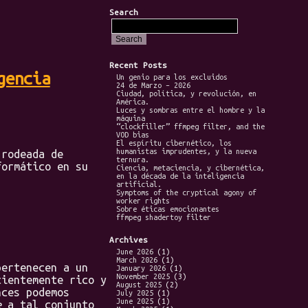
Search
Recent Posts
gencia
Un genio para los excluidos
24 de Marzo – 2026
Ciudad, política, y revolución, en
América.
Luces y sombras entre el hombre y la
máquina
“clockfiller” ffmpeg filter, and the
VOD bias
El espíritu cibernético, los
humanistas imprudentes, y la nueva
rodeada de
ternura.
formático en su
Ciencia, metaciencia, y cibernética,
en la década de la inteligencia
artificial.
Symptoms of the cryptical agony of
worker rights
Sobre éticas emocionantes
ffmpeg shadertoy filter
Archives
June 2026
(1)
March 2026
(1)
ertenecen a un
January 2026
(1)
November 2025
(3)
cientemente rico y
August 2025
(2)
nces podemos
July 2025
(1)
June 2025
(1)
e
a tal conjunto