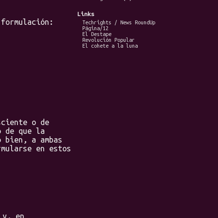
Links
formulación:
Techrights / News RoundUp
Página/12
El Destape
Revolución Popular
El cohete a la luna
ciente o de
o de que la
o bien, a ambas
rmularse en estos
 y, en