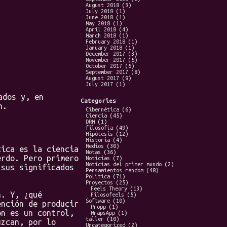
August 2018
(3)
July 2018
(1)
June 2018
(1)
May 2018
(1)
April 2018
(4)
March 2018
(1)
February 2018
(1)
January 2018
(1)
December 2017
(3)
November 2017
(5)
October 2017
(6)
September 2017
(8)
August 2017
(9)
July 2017
(1)
ados y, en
Categories
n.
Cibernética
(6)
Ciencia
(45)
DRM
(1)
filosofía
(49)
Hipótesis
(12)
Historia
(4)
Medios
(30)
ica es la ciencia
Notas
(36)
erdo. Pero primero
Noticias
(7)
Noticias del primer mundo
(2)
 sus significados
Pensamientos random
(48)
Política
(71)
Proyectos
(25)
Feels Theory
(13)
. Y, ¿qué
Filosofeels
(5)
Software
(10)
ención de producir
Propp
(1)
ón es un control,
WrapsApp
(1)
taller
(10)
uzcan, por lo
Uncategorized
(2)