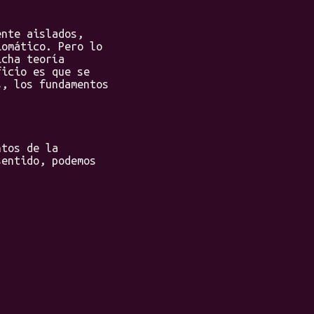
nte aislados,
iomático. Pero lo
icha teoría
ficio es que se
s, los fundamentos
tos de la
sentido, podemos