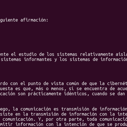
uiente afirmación:
ente el estudio de los sistemas relativamente aisl
 sistemas informantes y los sistemas de informació
o con el punto de vista común de que la cibernét
uesta es que, más o menos, sí se encuentra de acu
cación son prácticamente idénticos, cuando se dan
o, la comunicación es transmisión de información
siste en la transmisión de información con la int
 comunicación. Y, por otra parte, toda comunicaci
mitir información con la intención de que se prod