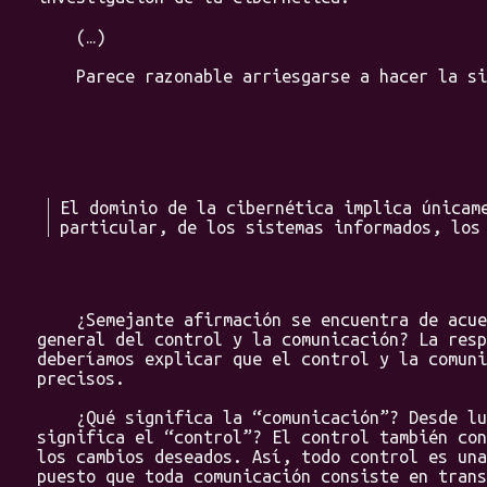
(…)
Parece razonable arriesgarse a hacer la sig
El dominio de la cibernética implica únicam
particular, de los sistemas informados, los
¿Semejante afirmación se encuentra de acuerd
general del control y la comunicación? La resp
deberíamos explicar que el control y la comuni
precisos.
¿Qué significa la “comunicación”? Desde lueg
significa el “control”? El control también con
los cambios deseados. Así, todo control es una
puesto que toda comunicación consiste en trans