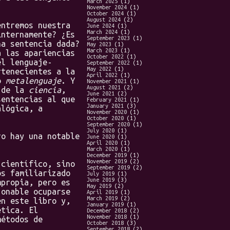
March 2025
(1)
November 2024
(1)
October 2024
(1)
August 2024
(2)
ntremos nuestra
June 2024
(1)
March 2024
(1)
internamente? ¿Es
September 2023
(1)
na sentencia dada?
May 2023
(1)
March 2023
(1)
a las apariencias
October 2022
(1)
el lenguaje-
September 2022
(1)
May 2022
(1)
tenecientes a la
April 2022
(1)
do
metalenguaje
. Y
November 2021
(1)
August 2021
(2)
l de la
ciencia
,
June 2021
(2)
sentencias al que
February 2021
(1)
January 2021
(3)
alógica, a
November 2020
(1)
October 2020
(1)
September 2020
(1)
July 2020
(1)
o hay una notable
June 2020
(1)
April 2020
(1)
March 2020
(1)
December 2019
(1)
November 2019
(2)
científico, sino
September 2019
(2)
os familiarizado
July 2019
(1)
June 2019
(3)
mpropia, pero es
May 2019
(2)
zonable ocuparse
April 2019
(1)
March 2019
(2)
en este libro y,
January 2019
(1)
ética. El
December 2018
(2)
November 2018
(1)
métodos de
October 2018
(3)
September 2018
(2)