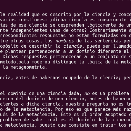
 realidad que es descrito por la ciencia y conce
varias cuestiones: ¿dicha ciencia es consecuente 
ias de esa ciencia se desprenden lógicamente de u
nte independientes unas de otras? Contrariamente 
rrespondientes respuestas no están formuladas en 
ntre otras cosas, los
nombres
de las sentencias per
ropósito de describir la
ciencia
, puede ser llama
de plantear pertenecerán a un dominio diferente a
 Dichas respuestas pertenecerán a un conjunto de 
metodología moderna distingue la lógica de la met
 la metageometría.
ia, antes de habernos ocupado de la ciencia; per
l dominio de una ciencia dada,
no
es un problema 
cerca del dominio de una ciencia, antes de habern
cientes a dicha ciencia, nuestra pregunta no es i
o de la metaciencia. Por eso es que parece más ra
ués de la metaciencia. Éste es el orden adoptado 
problema de saber cuál es el dominio de la cibern
a metaciencia, puesto que consiste en tratar los 